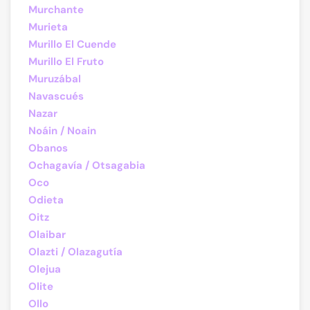
Murchante
Murieta
Murillo El Cuende
Murillo El Fruto
Muruzábal
Navascués
Nazar
Noáin / Noain
Obanos
Ochagavía / Otsagabia
Oco
Odieta
Oitz
Olaibar
Olazti / Olazagutía
Olejua
Olite
Ollo