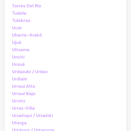
Torres Del Río
Tudela
Tulebras
Ucar
Uharte-Arakil
Ujué
Ultzama
Unciti
Unzué
Urdazubi / Urdax
Urdiain
Urraul Alto
Urraul Bajo
Urrotz
Urroz-Villa
Urzainqui / Urzainki
Uterga
Uztárroz / Uztarroze