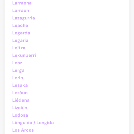
Larraona
Larraun
Lazagurría
Leache
Legarda
Legaria
Leitza
Lekunberri
Leoz
Lerga
Lerín
Lesaka
Lezáun
Liédena
Lizoáin
Lodosa
Lónguida / Longida
Los Arcos