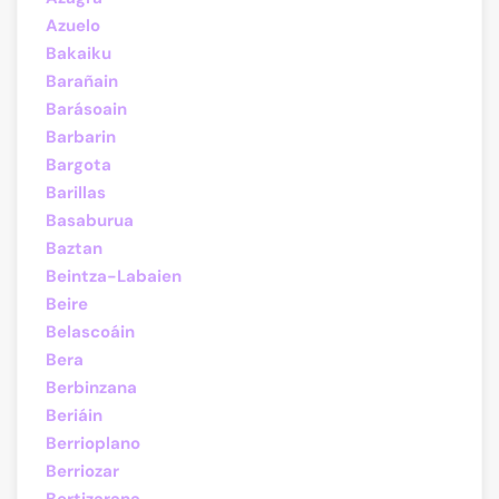
Azuelo
Bakaiku
Barañain
Barásoain
Barbarin
Bargota
Barillas
Basaburua
Baztan
Beintza-Labaien
Beire
Belascoáin
Bera
Berbinzana
Beriáin
Berrioplano
Berriozar