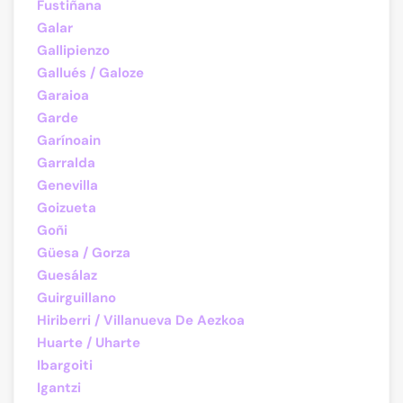
Fustiñana
Galar
Gallipienzo
Gallués / Galoze
Garaioa
Garde
Garínoain
Garralda
Genevilla
Goizueta
Goñi
Güesa / Gorza
Guesálaz
Guirguillano
Hiriberri / Villanueva De Aezkoa
Huarte / Uharte
Ibargoiti
Igantzi