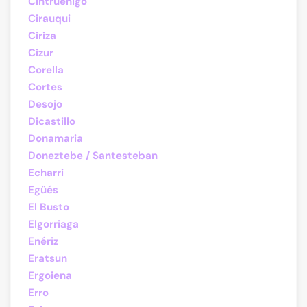
Cintruénigo
Cirauqui
Ciriza
Cizur
Corella
Cortes
Desojo
Dicastillo
Donamaria
Doneztebe / Santesteban
Echarri
Egüés
El Busto
Elgorriaga
Enériz
Eratsun
Ergoiena
Erro