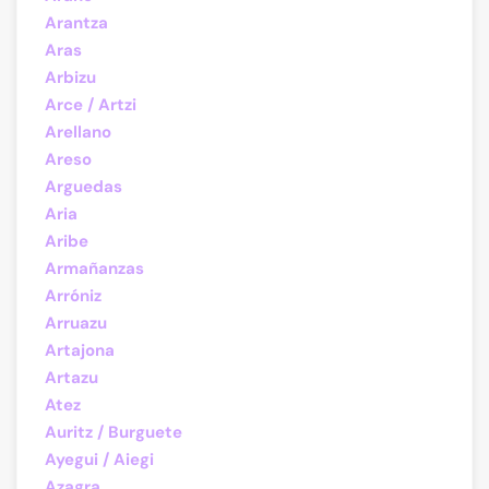
Arantza
Aras
Arbizu
Arce / Artzi
Arellano
Areso
Arguedas
Aria
Aribe
Armañanzas
Arróniz
Arruazu
Artajona
Artazu
Atez
Auritz / Burguete
Ayegui / Aiegi
Azagra