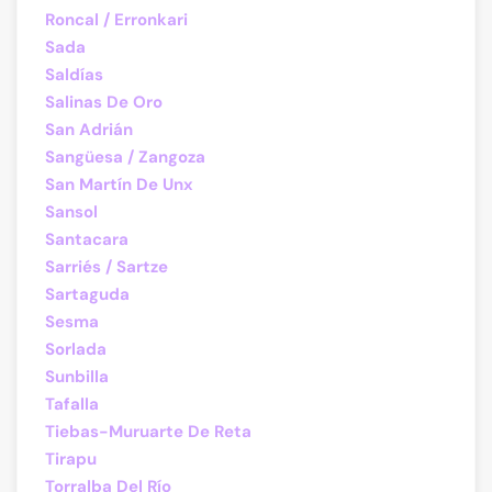
Roncal / Erronkari
Sada
Saldías
Salinas De Oro
San Adrián
Sangüesa / Zangoza
San Martín De Unx
Sansol
Santacara
Sarriés / Sartze
Sartaguda
Sesma
Sorlada
Sunbilla
Tafalla
Tiebas-Muruarte De Reta
Tirapu
Torralba Del Río