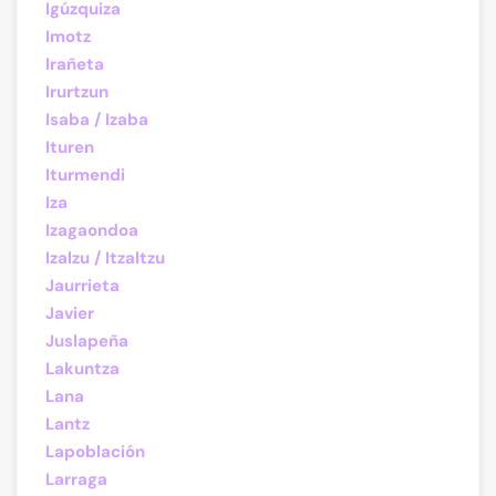
Igúzquiza
Imotz
Irañeta
Irurtzun
Isaba / Izaba
Ituren
Iturmendi
Iza
Izagaondoa
Izalzu / Itzaltzu
Jaurrieta
Javier
Juslapeña
Lakuntza
Lana
Lantz
Lapoblación
Larraga