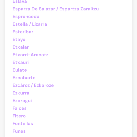
Eslava
Esparza De Salazar / Espartza Zaraitzu
Espronceda
Estella / Lizarra
Esteribar
Etayo
Etxalar
Etxarri-Aranatz
Etxauri
Eulate
Ezcabarte
Ezcároz / Ezkaroze
Ezkurra
Ezprogui
Falces
Fitero
Fontellas
Funes