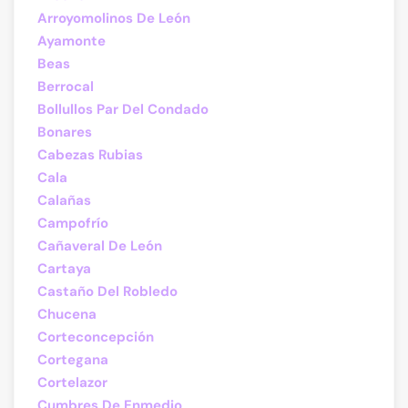
Arroyomolinos De León
Ayamonte
Beas
Berrocal
Bollullos Par Del Condado
Bonares
Cabezas Rubias
Cala
Calañas
Campofrío
Cañaveral De León
Cartaya
Castaño Del Robledo
Chucena
Corteconcepción
Cortegana
Cortelazor
Cumbres De Enmedio