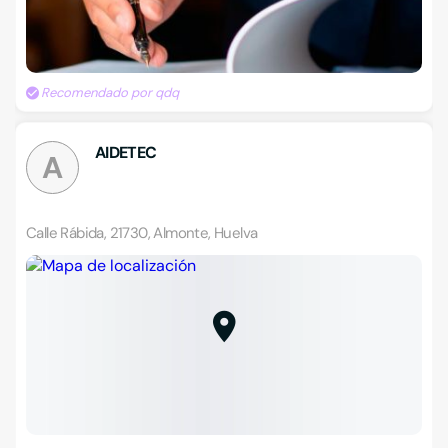
Recomendado por qdq
AIDETEC
A
Calle Rábida, 21730, Almonte, Huelva