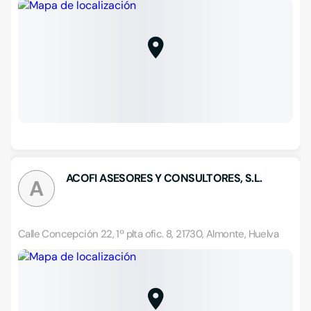
ACOFI ASESORES Y CONSULTORES, S.L.
A
Calle Concepción 22, 1ª plta ofic. 8, 21730, Almonte, Huelva