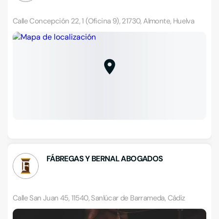
Calle Concepción 22, 1 (Oficina 9), 21730, Almonte, Huelva
FÁBREGAS Y BERNAL ABOGADOS
Calle San Juan 45, 11540, Sanlúcar de Barrameda, Cádiz