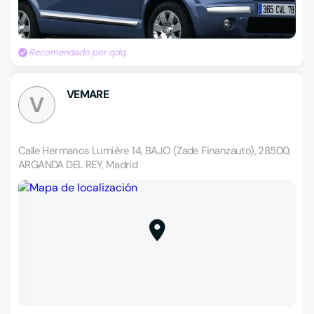
Recomendado por qdq
VEMARE
V
Calle Hermanos Lumière 14, BAJO (Zade Finanzauto), 28500,
ARGANDA DEL REY, Madrid