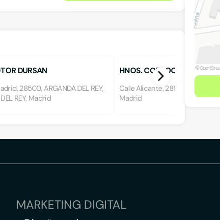
TOR DURSAN
HNOS. CORROCHANO Y FDE
adrid, 28500, ARGANDA DEL REY,
Calle Alicante, 28500, Arganda D
EL REY, Madrid
Madrid
MARKETING DIGITAL