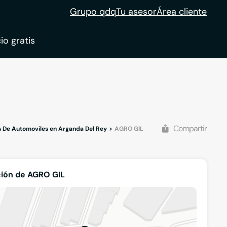
Grupo qdq
Tu asesor
Área cliente
io gratis
ble
tion
Compartir
s De Automoviles en Arganda Del Rey
AGRO GIL
ión de AGRO GIL