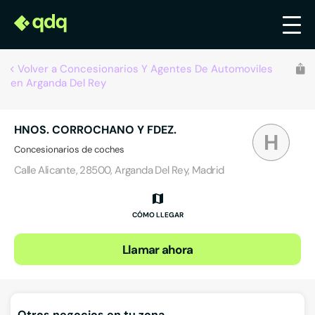
Volver a Concesionarios Y Agentes De Automoviles
en Arganda Del Rey
HNOS. CORROCHANO Y FDEZ.
H
Concesionarios de coches
Calle Alicante, 28500, Arganda Del Rey, Madrid
CÓMO LLEGAR
Llamar ahora
Otros negocios en tu zona