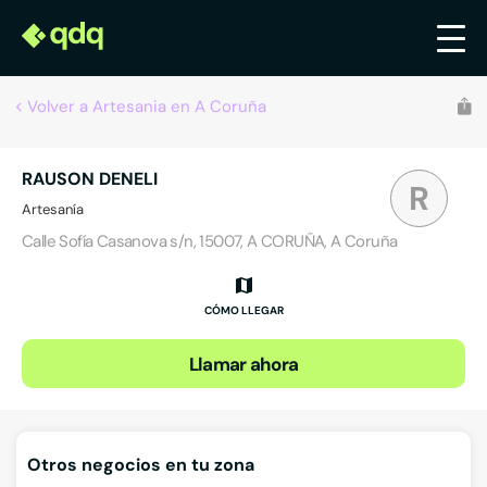
Volver a Artesania en A Coruña
RAUSON DENELI
R
Artesanía
Calle Sofía Casanova s/n, 15007, A CORUÑA, A Coruña
CÓMO LLEGAR
Llamar ahora
Otros negocios en tu zona