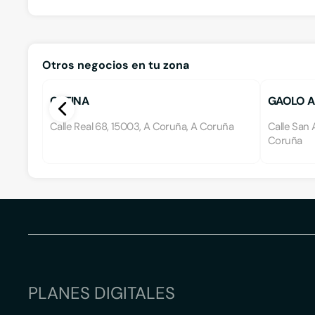
Otros negocios en tu zona
CATINA
GAOLO A
Calle Real 68, 15003, A Coruña, A Coruña
Calle San 
Coruña
PLANES DIGITALES