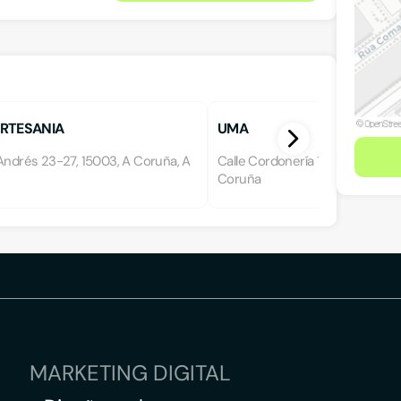
RTESANIA
UMA
Andrés 23-27, 15003, A Coruña, A
Calle Cordonería 16, 15001, A Co
Coruña
MARKETING DIGITAL