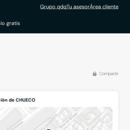
Grupo qdq
Tu asesor
Área cliente
io gratis
ble
tion
Compartir
ción de CHUECO