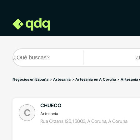
Negocios en España
Artesania
Artesania en A Coruña
Artesania 
CHUECO
C
Artesanía
Rua Orzans 125, 15003, A Coruña, A Coruña