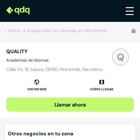
Volver a Academias De Idiomas en Montmeló
QUALITY
Q
Academias de idiomas
Calle Vic 18, baixos, 08160, Montmeló, Barcelona
VISITAR WEB
CÓMO LLEGAR
Llamar ahora
Otros negocios en tu zona