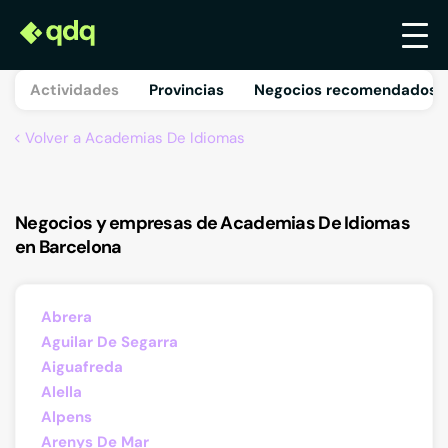
Actividades
Provincias
Negocios recomendados 
Volver a Academias De Idiomas
Negocios y empresas de Academias De Idiomas
en Barcelona
Abrera
Aguilar De Segarra
Aiguafreda
Alella
Alpens
Arenys De Mar