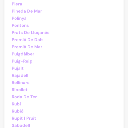
Piera
Pineda De Mar
Polinyà
Pontons
Prats De Lluçanès
Premià De Dalt
Premià De Mar
Puigdàlber
Puig-Reig
Pujalt
Rajadell
Rellinars
Ripollet
Roda De Ter
Rubí
Rubió
Rupit I Pruit
Sabadell