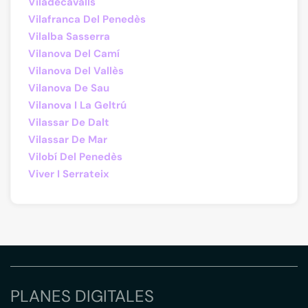
Viladecavalls
Vilafranca Del Penedès
Vilalba Sasserra
Vilanova Del Camí
Vilanova Del Vallès
Vilanova De Sau
Vilanova I La Geltrú
Vilassar De Dalt
Vilassar De Mar
Vilobí Del Penedès
Viver I Serrateix
PLANES DIGITALES