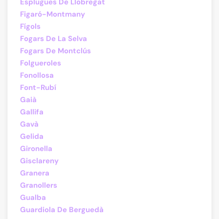
Esplugues De Llobregat
Figaró-Montmany
Fígols
Fogars De La Selva
Fogars De Montclús
Folgueroles
Fonollosa
Font-Rubí
Gaià
Gallifa
Gavà
Gelida
Gironella
Gisclareny
Granera
Granollers
Gualba
Guardiola De Berguedà