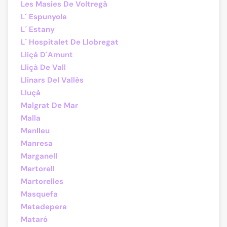
Les Masies De Voltregà
L´ Espunyola
L´ Estany
L´ Hospitalet De Llobregat
Lliçà D´Amunt
Lliçà De Vall
Llinars Del Vallès
Lluçà
Malgrat De Mar
Malla
Manlleu
Manresa
Marganell
Martorell
Martorelles
Masquefa
Matadepera
Mataró