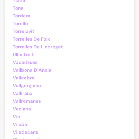
Tiana
Tona
Tordera
Torelló
Torrelavit
Torrelles De Foix
Torrelles De Llobregat
Ullastrell
Vacarisses
Vallbona D´Anoia
Vallcebre
Vallgorguina
Vallirana
Vallromanes
Veciana
Vic
Vilada
Viladecans