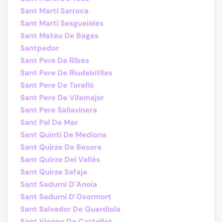
Sant Martí Sarroca
Sant Martí Sesgueioles
Sant Mateu De Bages
Santpedor
Sant Pere De Ribes
Sant Pere De Riudebitlles
Sant Pere De Torelló
Sant Pere De Vilamajor
Sant Pere Sallavinera
Sant Pol De Mar
Sant Quintí De Mediona
Sant Quirze De Besora
Sant Quirze Del Vallès
Sant Quirze Safaja
Sant Sadurní D´Anoia
Sant Sadurní D´Osormort
Sant Salvador De Guardiola
Sant Vicenç De Castellet