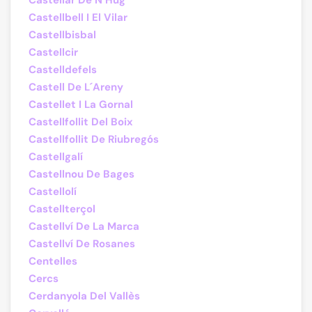
Castellar De N´Hug
Castellbell I El Vilar
Castellbisbal
Castellcir
Castelldefels
Castell De L´Areny
Castellet I La Gornal
Castellfollit Del Boix
Castellfollit De Riubregós
Castellgalí
Castellnou De Bages
Castellolí
Castellterçol
Castellví De La Marca
Castellví De Rosanes
Centelles
Cercs
Cerdanyola Del Vallès