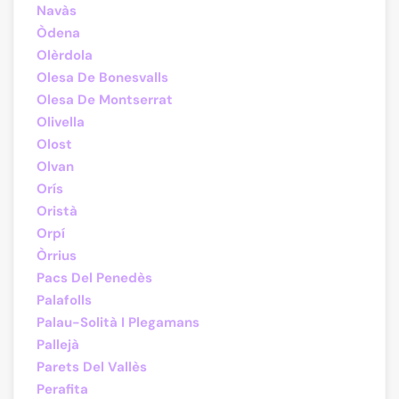
Navàs
Òdena
Olèrdola
Olesa De Bonesvalls
Olesa De Montserrat
Olivella
Olost
Olvan
Orís
Oristà
Orpí
Òrrius
Pacs Del Penedès
Palafolls
Palau-Solità I Plegamans
Pallejà
Parets Del Vallès
Perafita