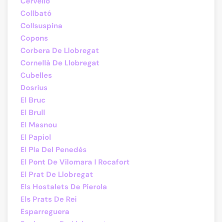
Cervelló
Collbató
Collsuspina
Copons
Corbera De Llobregat
Cornellà De Llobregat
Cubelles
Dosrius
El Bruc
El Brull
El Masnou
El Papiol
El Pla Del Penedès
El Pont De Vilomara I Rocafort
El Prat De Llobregat
Els Hostalets De Pierola
Els Prats De Rei
Esparreguera