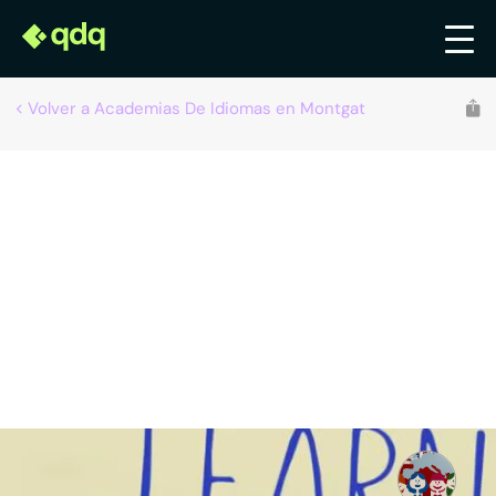
Volver a Academias De Idiomas en Montgat
Little English World School
Academias de idiomas