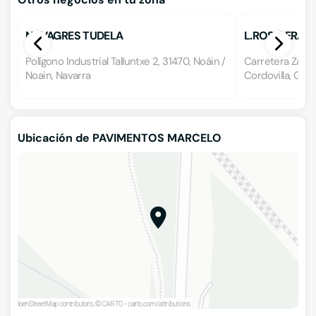
NAVAGRES TUDELA
L.ROS CERÁM
Polígono Industrial Talluntxe 2, 31470, Noáin /
Carretera Zarago
Noain, Navarra
Cordovilla, Gala
Ubicación de PAVIMENTOS MARCELO