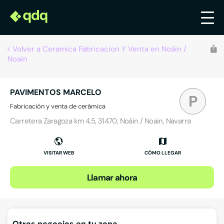
Volver a Ceramica Fabricacion Y Venta en Noáin /
Noain
PAVIMENTOS MARCELO
P
Fabricación y venta de cerámica
Carretera Zaragoza km 4,5, 31470, Noáin / Noain, Navarra
VISITAR WEB
CÓMO LLEGAR
Llamar ahora
Otros negocios en tu zona