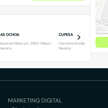
CAS OCHOA
CUPESA
dustrial Villava s/n, 31610, Villava /
Carretera Estella 25, b., 31160, O
 Navarra
Navarra
MARKETING DIGITAL