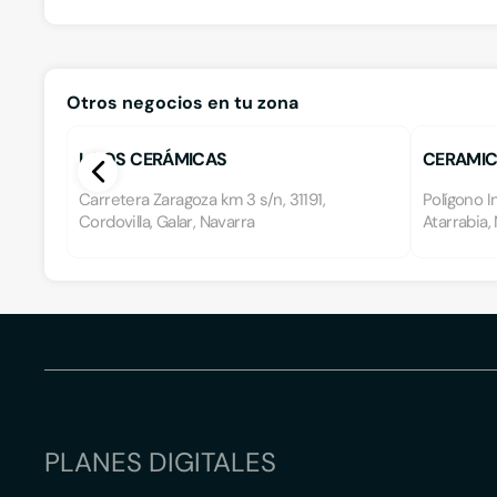
Otros negocios en tu zona
L.ROS CERÁMICAS
CERAMI
Carretera Zaragoza km 3 s/n, 31191,
Polígono In
Cordovilla, Galar, Navarra
Atarrabia,
PLANES DIGITALES