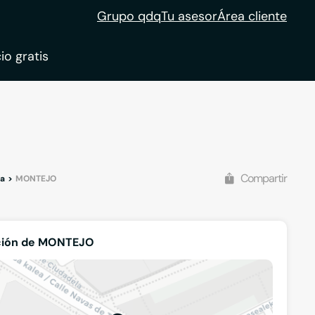
Grupo qdq
Tu asesor
Área cliente
io gratis
ble
tion
Compartir
ña
MONTEJO
ción de MONTEJO