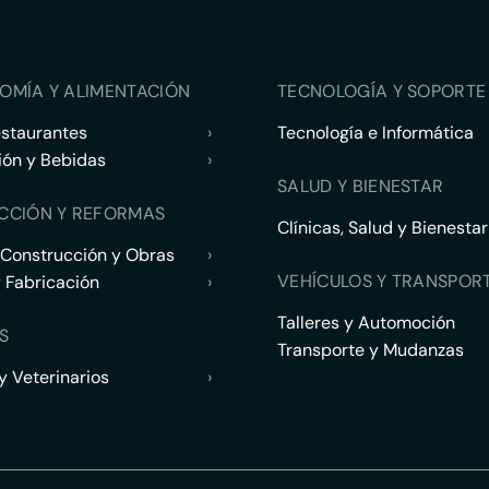
OMÍA Y ALIMENTACIÓN
TECNOLOGÍA Y SOPORTE 
estaurantes
›
Tecnología e Informática
ión y Bebidas
›
SALUD Y BIENESTAR
CCIÓN Y REFORMAS
Clínicas, Salud y Bienestar
 Construcción y Obras
›
VEHÍCULOS Y TRANSPOR
y Fabricación
›
Talleres y Automoción
S
Transporte y Mudanzas
 Veterinarios
›