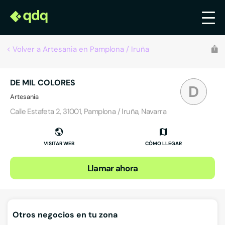
Volver a Artesania en Pamplona / Iruña
DE MIL COLORES
D
Artesanía
Calle Estafeta 2, 31001, Pamplona / Iruña, Navarra
VISITAR WEB
CÓMO LLEGAR
Llamar ahora
Otros negocios en tu zona