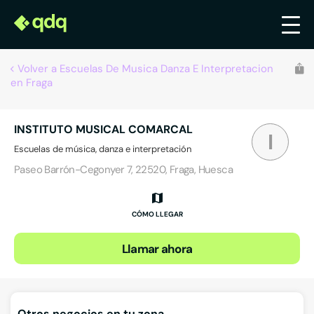
Volver a Escuelas De Musica Danza E Interpretacion
en Fraga
INSTITUTO MUSICAL COMARCAL
I
Escuelas de música, danza e interpretación
Paseo Barrón-Cegonyer 7, 22520, Fraga, Huesca
CÓMO LLEGAR
Llamar ahora
Otros negocios en tu zona