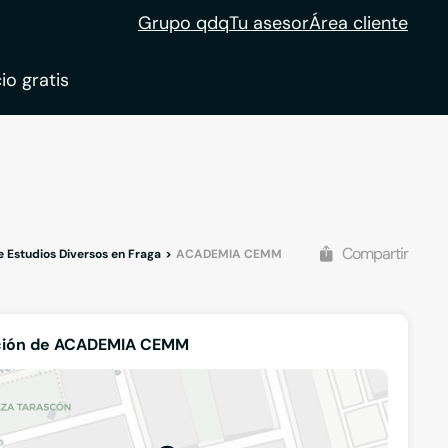
Grupo qdq
Tu asesor
Área cliente
io gratis
ble
tion
Compartir
 Estudios Diversos en Fraga
ACADEMIA CEMM
ción de ACADEMIA CEMM