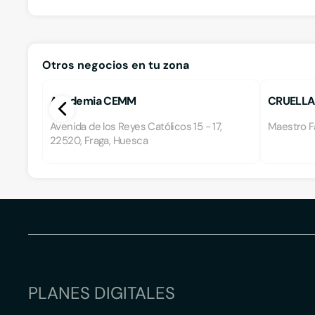
Otros negocios en tu zona
Academia CEMM
CRUELLA
ENSEÑA
Avenida de los Reyes Católicos 15 - 17,
Maestro Fa
22520, Fraga, Huesca
PLANES DIGITALES