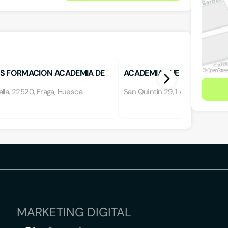
S FORMACION ACADEMIA DE
ACADEMIA THE COLLEGE
NZA
lla, 22520, Fraga, Huesca
San Quintín 29, 1 A, 22520, Fra
MARKETING DIGITAL