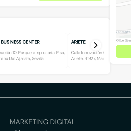
 BUSINESS CENTER
ARIETE
vación 10, Parque empresarial Pisa,
Calle Innovación 6-8, Parque em
ena Del Aljarafe, Sevilla
Ariete, 41927, Mairena Del Aljaraf
MARKETING DIGITAL