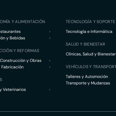
OMÍA Y ALIMENTACIÓN
TECNOLOGÍA Y SOPORTE 
estaurantes
›
Tecnología e Informática
ión y Bebidas
›
SALUD Y BIENESTAR
CCIÓN Y REFORMAS
Clínicas, Salud y Bienestar
 Construcción y Obras
›
VEHÍCULOS Y TRANSPOR
y Fabricación
›
Talleres y Automoción
S
Transporte y Mudanzas
 Veterinarios
›