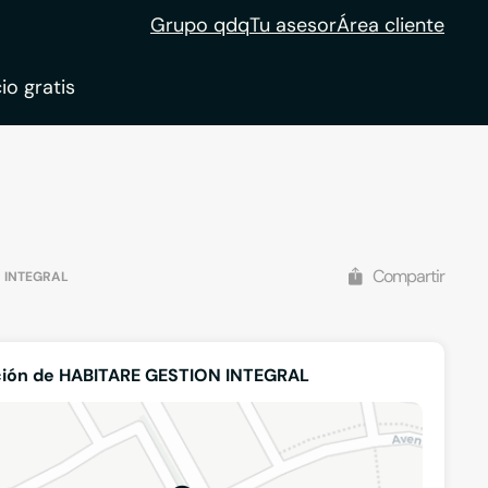
Grupo qdq
Tu asesor
Área cliente
io gratis
ble
tion
Compartir
 INTEGRAL
ción de HABITARE GESTION INTEGRAL