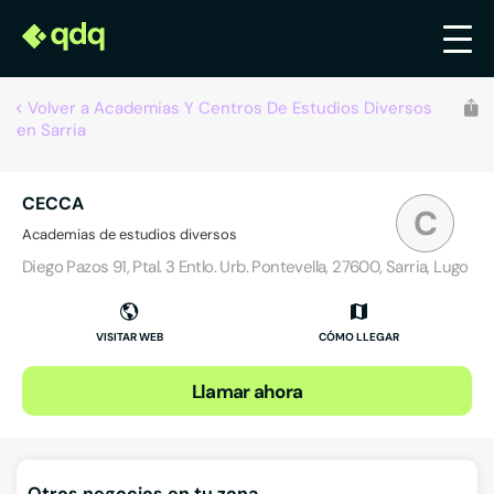
Volver a Academias Y Centros De Estudios Diversos
en Sarria
CECCA
C
Academias de estudios diversos
Diego Pazos 91, Ptal. 3 Entlo. Urb. Pontevella, 27600, Sarria, Lugo
VISITAR WEB
CÓMO LLEGAR
Llamar ahora
Otros negocios en tu zona