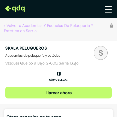
Volver a Academias Y Escuelas De Peluqueria Y
Estetica en Sarria
SKALA PELUQUEROS
S
Academias de peluquería y estética
Vázquez Queipo 9, Bajo, 27600, Sarria, Lugo
CÓMO LLEGAR
Llamar ahora
Otros negocios en tu zona