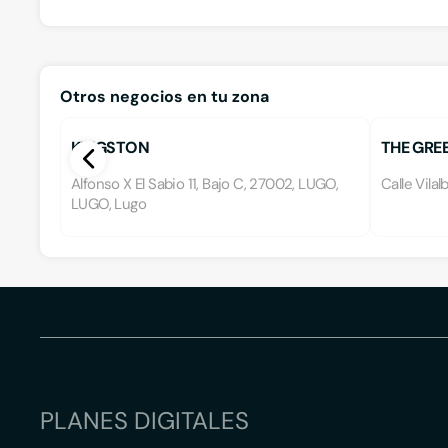
Otros negocios en tu zona
KINGSTON
THE GRE
Alfonso X El Sabio 11, Bajo C, 27002, LUGO,
Calle Vilal
LUGO, Lugo
PLANES DIGITALES