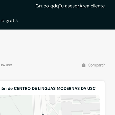
Grupo qdq
Tu asesor
Área cliente
io gratis
ble
tion
Compartir
 DA USC
ción de CENTRO DE LINGUAS MODERNAS DA USC