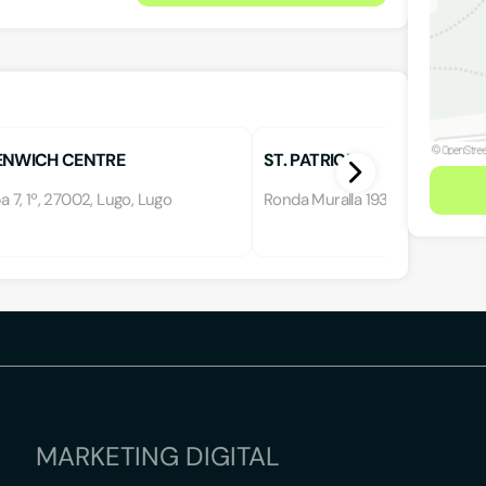
ENWICH CENTRE
ST. PATRICK
ba 7, 1º, 27002, Lugo, Lugo
Ronda Muralla 193, 1º, 27002, Lu
MARKETING DIGITAL