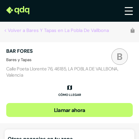
Volver a Bares Y Tapas en La Pobla De Vallbona
BAR FORES
B
Bares y Tapas
Calle Poeta Llorente 76, 46185, LA POBLA DE VALLBONA,
Valencia
CÓMO LLEGAR
Llamar ahora
Otros negocios en tu zona