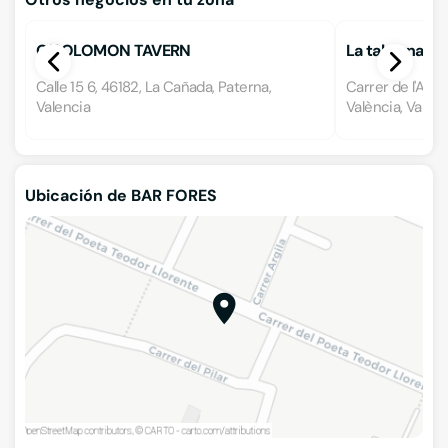
O´SOLOMON TAVERN
La taberna de
Calle 15 6, 46182, La Cañada, Paterna,
Carrer de l'Art 
Valencia
València, Valenc
Ubicación de BAR FORES