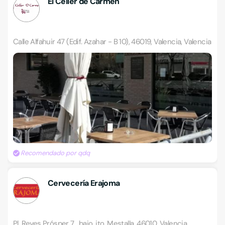
El Celler de Carmen
Calle Alfahuir 47 (Edif. Azahar - B 10), 46019, Valencia, Valencia
Recomendado por qdq
Cervecería Erajoma
Pl. Reyes Prósper 7 , bajo, jto. Mestalla, 46010, Valencia,