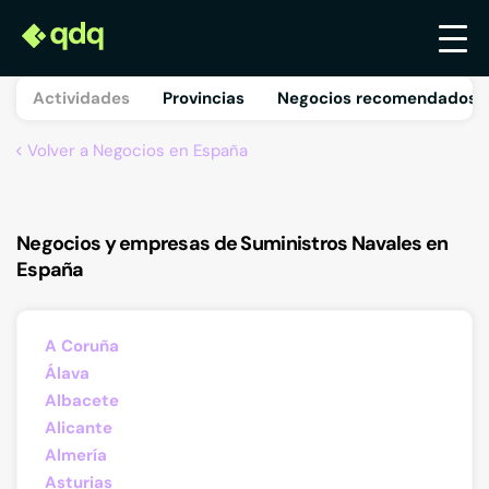
Actividades
Provincias
Negocios recomendados 
Volver a Negocios en España
Negocios y empresas de Suministros Navales en
España
A Coruña
Álava
Albacete
Alicante
Almería
Asturias