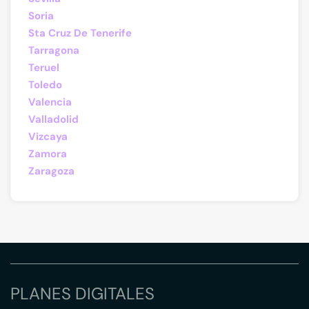
Soria
Sta Cruz De Tenerife
Tarragona
Teruel
Toledo
Valencia
Valladolid
Vizcaya
Zamora
Zaragoza
PLANES DIGITALES