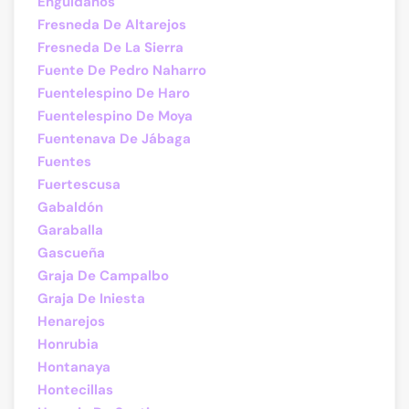
Enguídanos
Fresneda De Altarejos
Fresneda De La Sierra
Fuente De Pedro Naharro
Fuentelespino De Haro
Fuentelespino De Moya
Fuentenava De Jábaga
Fuentes
Fuertescusa
Gabaldón
Garaballa
Gascueña
Graja De Campalbo
Graja De Iniesta
Henarejos
Honrubia
Hontanaya
Hontecillas