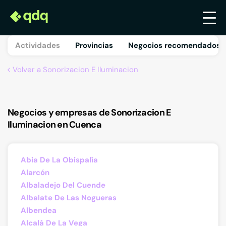
Actividades
Provincias
Negocios recomendados 
Volver a Sonorizacion E Iluminacion
Negocios y empresas de Sonorizacion E
Iluminacion en Cuenca
Abia De La Obispalía
Alarcón
Albaladejo Del Cuende
Albalate De Las Nogueras
Albendea
Alcalá De La Vega