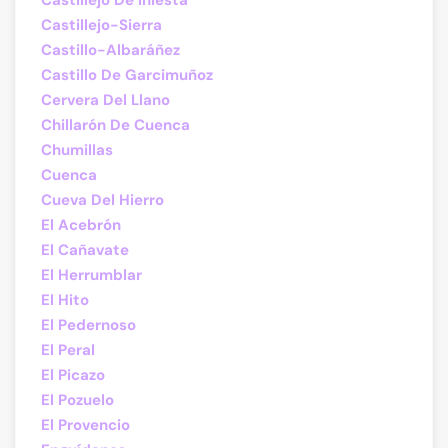
Castillejo De Iniesta
Castillejo-Sierra
Castillo-Albaráñez
Castillo De Garcimuñoz
Cervera Del Llano
Chillarón De Cuenca
Chumillas
Cuenca
Cueva Del Hierro
El Acebrón
El Cañavate
El Herrumblar
El Hito
El Pedernoso
El Peral
El Picazo
El Pozuelo
El Provencio