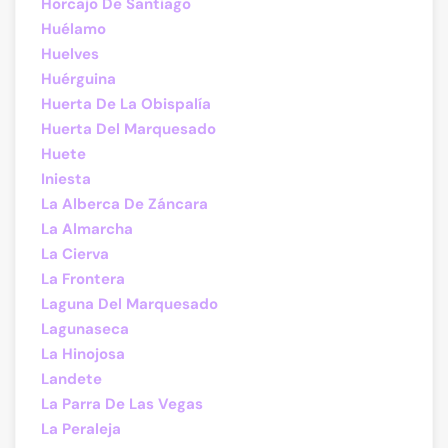
Horcajo De Santiago
Huélamo
Huelves
Huérguina
Huerta De La Obispalía
Huerta Del Marquesado
Huete
Iniesta
La Alberca De Záncara
La Almarcha
La Cierva
La Frontera
Laguna Del Marquesado
Lagunaseca
La Hinojosa
Landete
La Parra De Las Vegas
La Peraleja