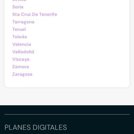
Soria
Sta Cruz De Tenerife
Tarragona
Teruel
Toledo
Valencia
Valladolid
Vizcaya
Zamora
Zaragoza
PLANES DIGITALES