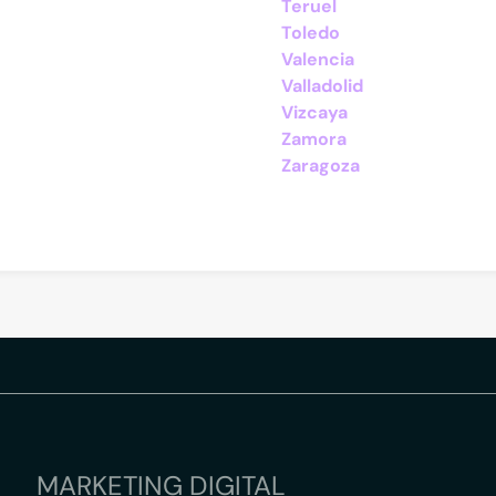
Teruel
Toledo
Valencia
Valladolid
Vizcaya
Zamora
Zaragoza
MARKETING DIGITAL