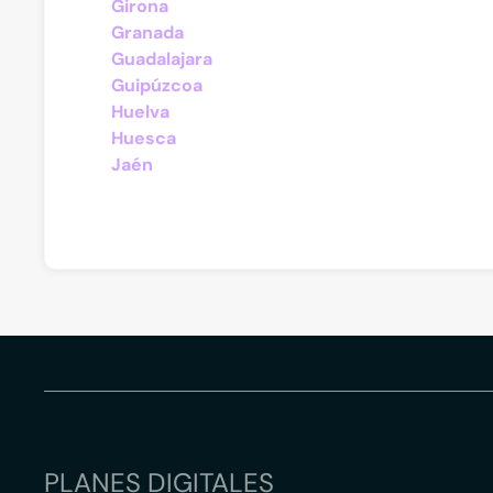
Girona
Granada
Guadalajara
Guipúzcoa
Huelva
Huesca
Jaén
PLANES DIGITALES