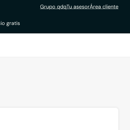
Grupo qdq
Tu asesor
Área cliente
io gratis