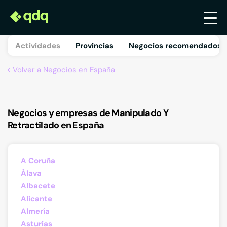
Actividades
Provincias
Negocios recomendados 
Volver a Negocios en España
Negocios y empresas de Manipulado Y
Retractilado en España
A Coruña
Álava
Albacete
Alicante
Almería
Asturias