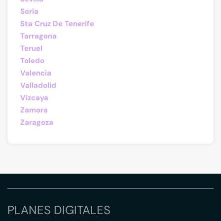
Soria
Sta Cruz De Tenerife
Tarragona
Teruel
Toledo
Valencia
Valladolid
Vizcaya
Zamora
Zaragoza
PLANES DIGITALES