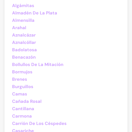
Algámitas
Almadén De La Plata
Almensilla
Arahal
Aznalcázar
Aznalcóllar
Badolatosa
Benacazón
Bollullos De La Mitación
Bormujos
Brenes
Burguillos
Camas
Cañada Rosal
Cantillana
Carmona
Carrión De Los Céspedes
Casariche