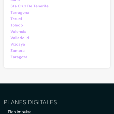
Sta Cruz De Tenerife
Tarragona
Teruel
Toledo
Valencia
Valladolid
Vizcaya
Zamora
Zaragoza
PLANES DIGITALES
Plan Impulsa