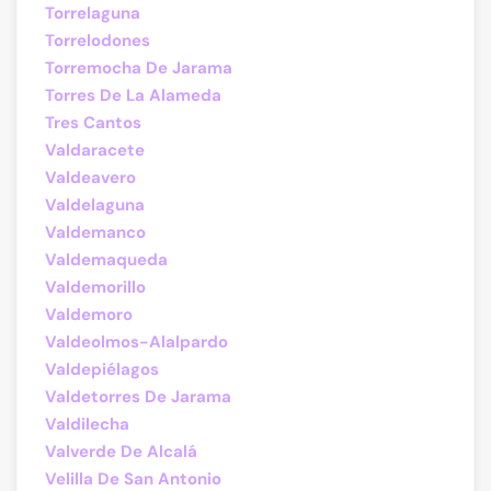
Torrelaguna
Torrelodones
Torremocha De Jarama
Torres De La Alameda
Tres Cantos
Valdaracete
Valdeavero
Valdelaguna
Valdemanco
Valdemaqueda
Valdemorillo
Valdemoro
Valdeolmos-Alalpardo
Valdepiélagos
Valdetorres De Jarama
Valdilecha
Valverde De Alcalá
Velilla De San Antonio