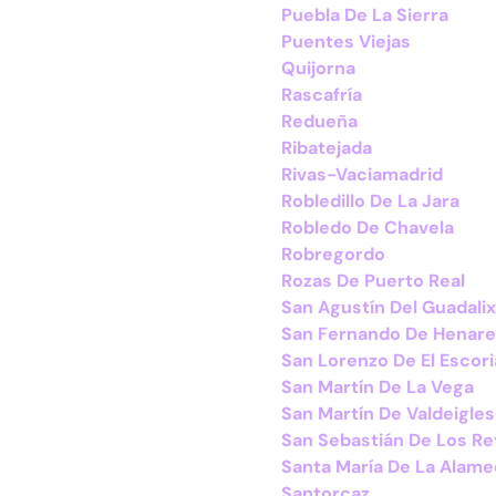
Puebla De La Sierra
Puentes Viejas
Quijorna
Rascafría
Redueña
Ribatejada
Rivas-Vaciamadrid
Robledillo De La Jara
Robledo De Chavela
Robregordo
Rozas De Puerto Real
San Agustín Del Guadalix
San Fernando De Henar
San Lorenzo De El Escori
San Martín De La Vega
San Martín De Valdeigles
San Sebastián De Los R
Santa María De La Alam
Santorcaz