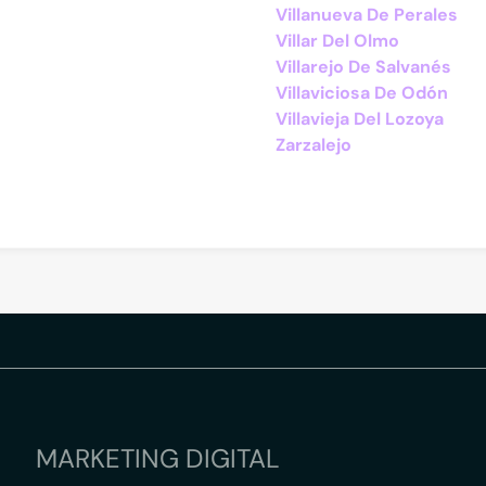
Villanueva De Perales
Villar Del Olmo
Villarejo De Salvanés
Villaviciosa De Odón
Villavieja Del Lozoya
Zarzalejo
MARKETING DIGITAL