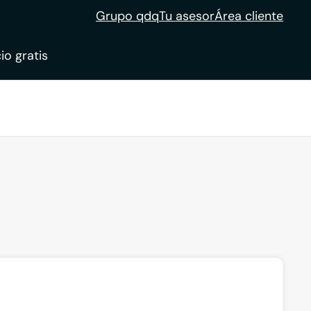
Grupo qdq
Tu asesor
Área cliente
io gratis