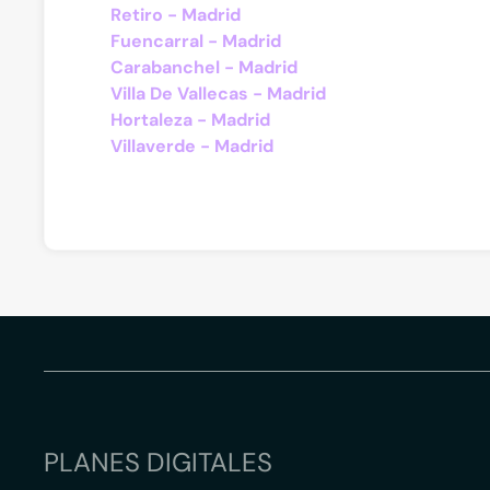
Retiro - Madrid
Fuencarral - Madrid
Carabanchel - Madrid
Villa De Vallecas - Madrid
Hortaleza - Madrid
Villaverde - Madrid
PLANES DIGITALES