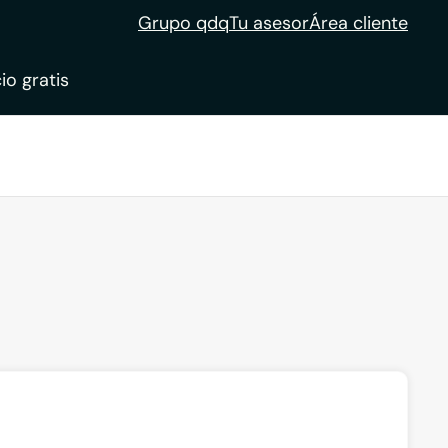
Grupo qdq
Tu asesor
Área cliente
io gratis