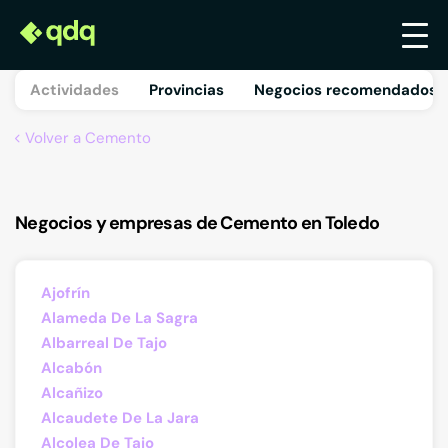
Actividades
Provincias
Negocios recomendados 
Volver a Cemento
Negocios y empresas de Cemento en Toledo
Ajofrín
Alameda De La Sagra
Albarreal De Tajo
Alcabón
Alcañizo
Alcaudete De La Jara
Alcolea De Tajo