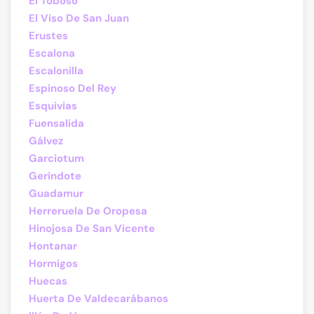
El Toboso
El Viso De San Juan
Erustes
Escalona
Escalonilla
Espinoso Del Rey
Esquivias
Fuensalida
Gálvez
Garciotum
Gerindote
Guadamur
Herreruela De Oropesa
Hinojosa De San Vicente
Hontanar
Hormigos
Huecas
Huerta De Valdecarábanos