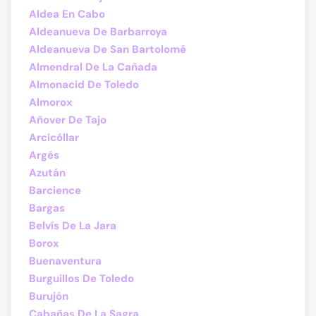
Aldea En Cabo
Aldeanueva De Barbarroya
Aldeanueva De San Bartolomé
Almendral De La Cañada
Almonacid De Toledo
Almorox
Añover De Tajo
Arcicóllar
Argés
Azután
Barcience
Bargas
Belvís De La Jara
Borox
Buenaventura
Burguillos De Toledo
Burujón
Cabañas De La Sagra