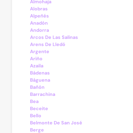
Almohaja
Alobras
Alpeñés
Anadón
Andorra
Arcos De Las Salinas
Arens De Lledó
Argente
Ariño
Azaila
Bádenas
Báguena
Bañón
Barrachina
Bea
Beceite
Bello
Belmonte De San José
Berge