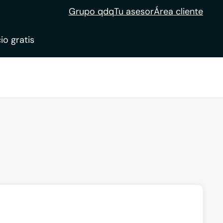
Grupo qdq
Tu asesor
Área cliente
io gratis