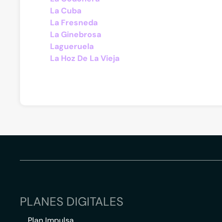
La Cuba
La Fresneda
La Ginebrosa
Lagueruela
La Hoz De La Vieja
PLANES DIGITALES
Plan Impulsa