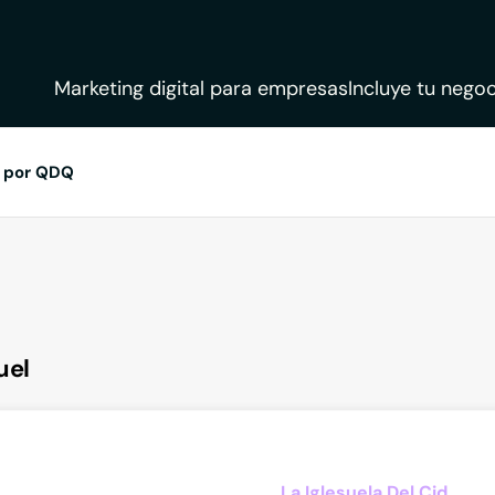
Marketing digital para empresas
Incluye tu negoc
 por QDQ
uel
La Iglesuela Del Cid