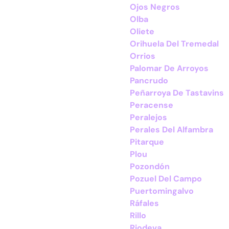
Ojos Negros
Olba
Oliete
Orihuela Del Tremedal
Orrios
Palomar De Arroyos
Pancrudo
Peñarroya De Tastavins
Peracense
Peralejos
Perales Del Alfambra
Pitarque
Plou
Pozondón
Pozuel Del Campo
Puertomingalvo
Ráfales
Rillo
Riodeva