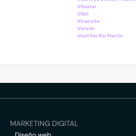
Villastar
Villel
Vinaceite
Visiedo
Vivel Del Río Martín
MARKETING DIGITAL
Diseño web