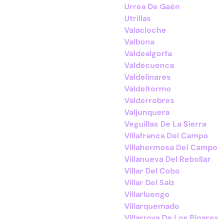
Urrea De Gaén
Utrillas
Valacloche
Valbona
Valdealgorfa
Valdecuenca
Valdelinares
Valdeltormo
Valderrobres
Valjunquera
Veguillas De La Sierra
Villafranca Del Campo
Villahermosa Del Campo
Villanueva Del Rebollar
Villar Del Cobo
Villar Del Salz
Villarluengo
Villarquemado
Villarroya De Los Pinares