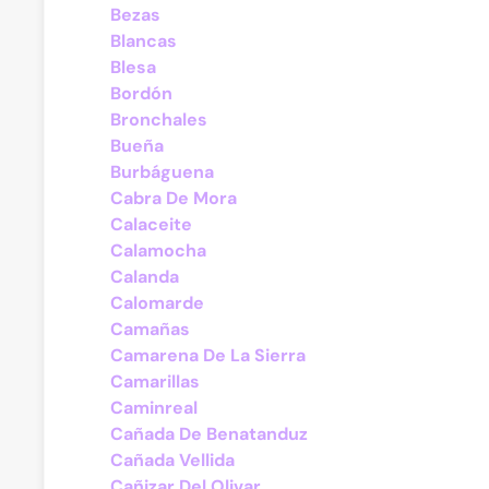
Bezas
Blancas
Blesa
Bordón
Bronchales
Bueña
Burbáguena
Cabra De Mora
Calaceite
Calamocha
Calanda
Calomarde
Camañas
Camarena De La Sierra
Camarillas
Caminreal
Cañada De Benatanduz
Cañada Vellida
Cañizar Del Olivar