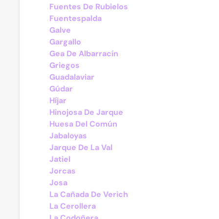
Fuentes De Rubielos
Fuentespalda
Galve
Gargallo
Gea De Albarracín
Griegos
Guadalaviar
Gúdar
Híjar
Hinojosa De Jarque
Huesa Del Común
Jabaloyas
Jarque De La Val
Jatiel
Jorcas
Josa
La Cañada De Verich
La Cerollera
La Codoñera