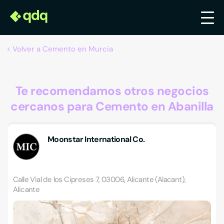
Volver a Cemento en Murcia
Te recomendamos otros negocios
cercanos para Cemento en Abanilla
Moonstar International Co.
Calle Vial de los Cipreses 7, 03006, Alicante (Alacant),
Alicante