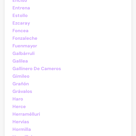
Enciso
Entrena
Estollo
Ezcaray
Foncea
Fonzaleche
Fuenmayor
Galbárruli
Galilea
Gallinero De Cameros
Gimileo
Grañón
Grávalos
Haro
Herce
Herramélluri
Hervías
Hormilla