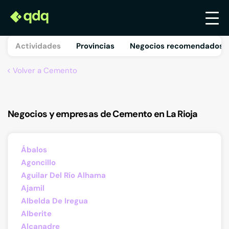
Actividades
Provincias
Negocios recomendados 
Volver a Cemento
Negocios y empresas de Cemento en La Rioja
Ábalos
Agoncillo
Aguilar Del Río Alhama
Ajamil
Albelda De Iregua
Alberite
Alcanadre