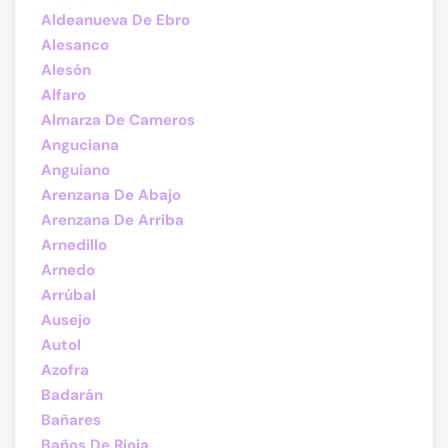
Aldeanueva De Ebro
Alesanco
Alesón
Alfaro
Almarza De Cameros
Anguciana
Anguiano
Arenzana De Abajo
Arenzana De Arriba
Arnedillo
Arnedo
Arrúbal
Ausejo
Autol
Azofra
Badarán
Bañares
Baños De Rioja