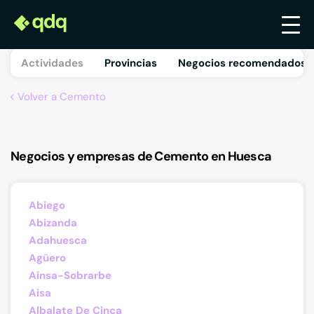
Actividades
Provincias
Negocios recomendados 
Volver a Cemento
Negocios y empresas de Cemento en Huesca
Abiego
Abizanda
Adahuesca
Agüero
Aínsa-Sobrarbe
Aisa
Albalate De Cinca