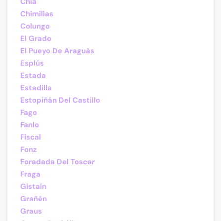
Chía
Chimillas
Colungo
El Grado
El Pueyo De Araguás
Esplús
Estada
Estadilla
Estopiñán Del Castillo
Fago
Fanlo
Fiscal
Fonz
Foradada Del Toscar
Fraga
Gistaín
Grañén
Graus