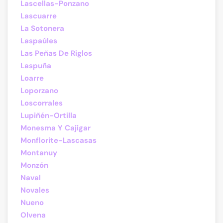
Lascellas-Ponzano
Lascuarre
La Sotonera
Laspaúles
Las Peñas De Riglos
Laspuña
Loarre
Loporzano
Loscorrales
Lupiñén-Ortilla
Monesma Y Cajigar
Monflorite-Lascasas
Montanuy
Monzón
Naval
Novales
Nueno
Olvena