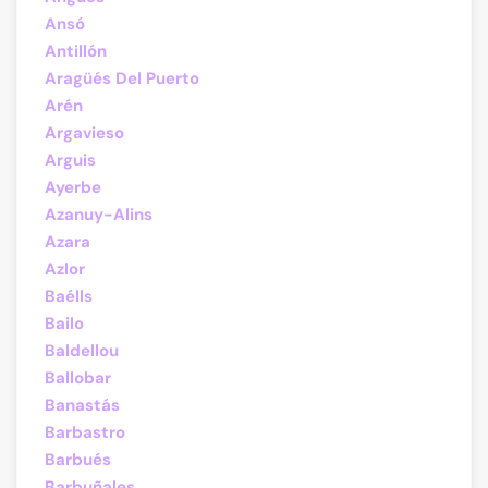
Ansó
Antillón
Aragüés Del Puerto
Arén
Argavieso
Arguis
Ayerbe
Azanuy-Alins
Azara
Azlor
Baélls
Bailo
Baldellou
Ballobar
Banastás
Barbastro
Barbués
Barbuñales