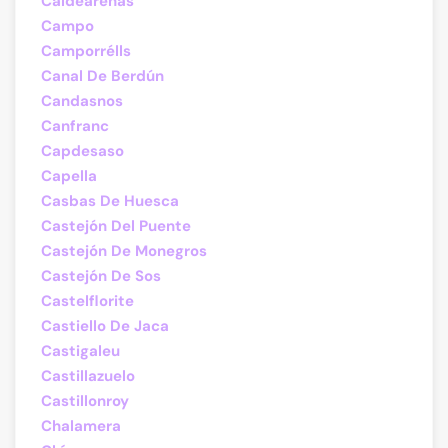
Caldearenas
Campo
Camporrélls
Canal De Berdún
Candasnos
Canfranc
Capdesaso
Capella
Casbas De Huesca
Castejón Del Puente
Castejón De Monegros
Castejón De Sos
Castelflorite
Castiello De Jaca
Castigaleu
Castillazuelo
Castillonroy
Chalamera