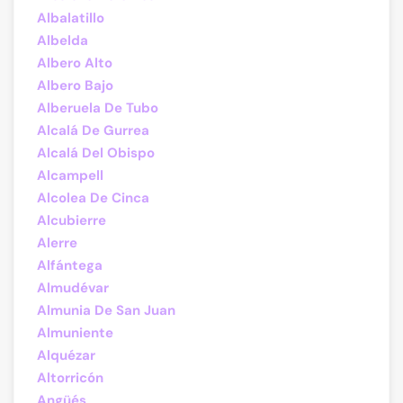
Albalatillo
Albelda
Albero Alto
Albero Bajo
Alberuela De Tubo
Alcalá De Gurrea
Alcalá Del Obispo
Alcampell
Alcolea De Cinca
Alcubierre
Alerre
Alfántega
Almudévar
Almunia De San Juan
Almuniente
Alquézar
Altorricón
Angüés