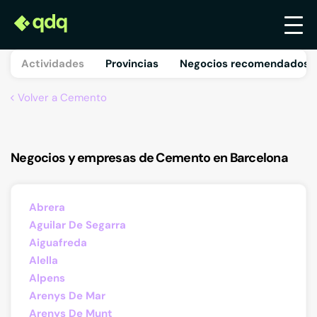
Actividades
Provincias
Negocios recomendados 
Volver a Cemento
Negocios y empresas de Cemento en Barcelona
Abrera
Aguilar De Segarra
Aiguafreda
Alella
Alpens
Arenys De Mar
Arenys De Munt