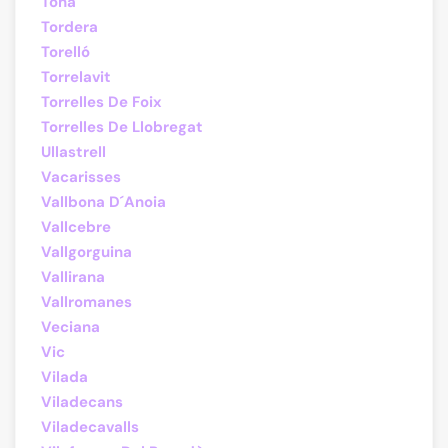
Tona
Tordera
Torelló
Torrelavit
Torrelles De Foix
Torrelles De Llobregat
Ullastrell
Vacarisses
Vallbona D´Anoia
Vallcebre
Vallgorguina
Vallirana
Vallromanes
Veciana
Vic
Vilada
Viladecans
Viladecavalls