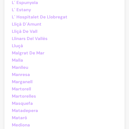
L´ Espunyola
L´ Estany
L´ Hospitalet De Llobregat
Lliçà D´Amunt
Lliçà De Vall
Llinars Del Vallès
Lluçà
Malgrat De Mar
Malla
Manlleu
Manresa
Marganell
Martorell
Martorelles
Masquefa
Matadepera
Mataró
Mediona