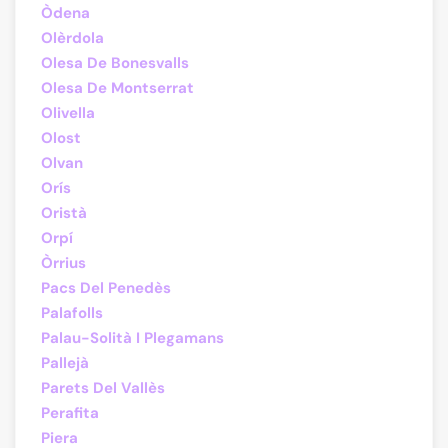
Òdena
Olèrdola
Olesa De Bonesvalls
Olesa De Montserrat
Olivella
Olost
Olvan
Orís
Oristà
Orpí
Òrrius
Pacs Del Penedès
Palafolls
Palau-Solità I Plegamans
Pallejà
Parets Del Vallès
Perafita
Piera