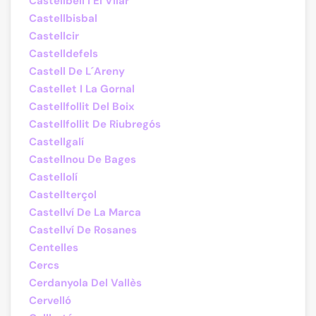
Castellbell I El Vilar
Castellbisbal
Castellcir
Castelldefels
Castell De L´Areny
Castellet I La Gornal
Castellfollit Del Boix
Castellfollit De Riubregós
Castellgalí
Castellnou De Bages
Castellolí
Castellterçol
Castellví De La Marca
Castellví De Rosanes
Centelles
Cercs
Cerdanyola Del Vallès
Cervelló