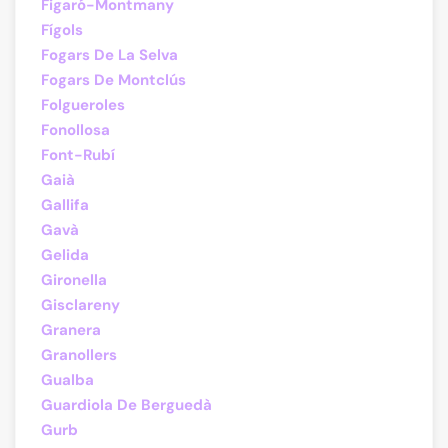
Figaró-Montmany
Fígols
Fogars De La Selva
Fogars De Montclús
Folgueroles
Fonollosa
Font-Rubí
Gaià
Gallifa
Gavà
Gelida
Gironella
Gisclareny
Granera
Granollers
Gualba
Guardiola De Berguedà
Gurb