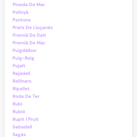
Pineda De Mar
Polinyà
Pontons
Prats De Lluçanès
Premià De Dalt
Premià De Mar
Puigdàlber
Puig-Reig
Pujalt
Rajadell
Rellinars
Ripollet
Roda De Ter
Rubí
Rubió
Rupit I Pruit
Sabadell
Sagàs