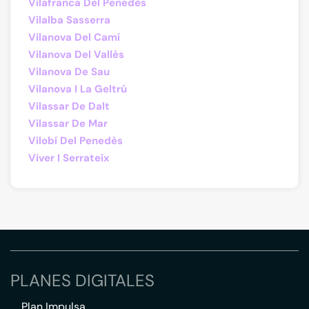
Vilafranca Del Penedès
Vilalba Sasserra
Vilanova Del Camí
Vilanova Del Vallès
Vilanova De Sau
Vilanova I La Geltrú
Vilassar De Dalt
Vilassar De Mar
Vilobí Del Penedès
Viver I Serrateix
PLANES DIGITALES
Plan Impulsa