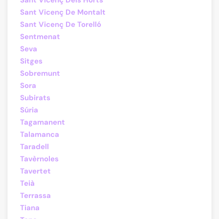
Sant Vicenç Dels Horts
Sant Vicenç De Montalt
Sant Vicenç De Torelló
Sentmenat
Seva
Sitges
Sobremunt
Sora
Subirats
Súria
Tagamanent
Talamanca
Taradell
Tavèrnoles
Tavertet
Teià
Terrassa
Tiana