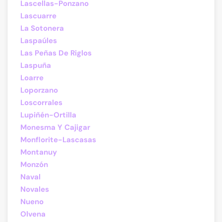
Lascellas-Ponzano
Lascuarre
La Sotonera
Laspaúles
Las Peñas De Riglos
Laspuña
Loarre
Loporzano
Loscorrales
Lupiñén-Ortilla
Monesma Y Cajigar
Monflorite-Lascasas
Montanuy
Monzón
Naval
Novales
Nueno
Olvena