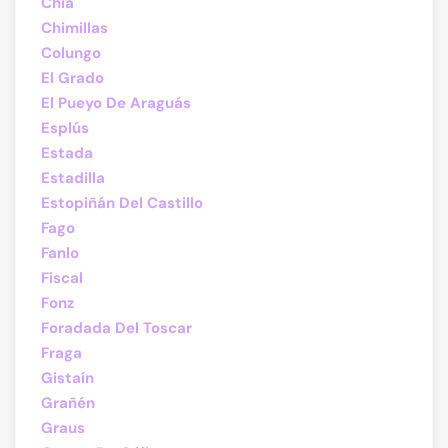
Chía
Chimillas
Colungo
El Grado
El Pueyo De Araguás
Esplús
Estada
Estadilla
Estopiñán Del Castillo
Fago
Fanlo
Fiscal
Fonz
Foradada Del Toscar
Fraga
Gistaín
Grañén
Graus