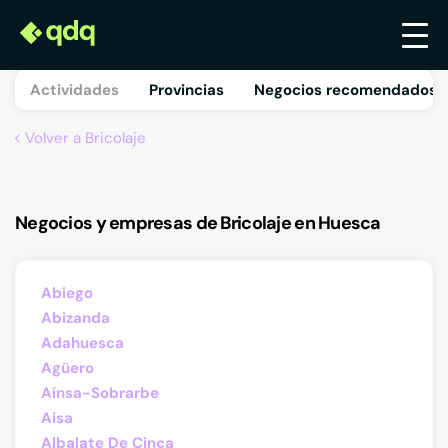
Actividades
Provincias
Negocios recomendados 
Volver a Bricolaje
Negocios y empresas de Bricolaje en Huesca
Abiego
Abizanda
Adahuesca
Agüero
Aínsa-Sobrarbe
Aisa
Albalate De Cinca