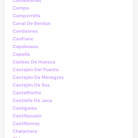
Caldearenas
Campo
Camporrélls
Canal De Berdún
Candasnos
Canfranc
Capdesaso
Capella
Casbas De Huesca
Castejón Del Puente
Castejón De Monegros
Castejón De Sos
Castelflorite
Castiello De Jaca
Castigaleu
Castillazuelo
Castillonroy
Chalamera