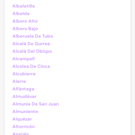
Albalatillo
Albelda
Albero Alto
Albero Bajo
Alberuela De Tubo
Alcalá De Gurrea
Alcalá Del Obispo
Alcampell
Alcolea De Cinca
Alcubierre
Alerre
Alfántega
Almudévar
Almunia De San Juan
Almuniente
Alquézar
Altorricón
Angüés