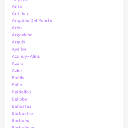
Ansó
Antillón
Aragüés Del Puerto
Arén
Argavieso
Arguis
Ayerbe
Azanuy-Alins
Azara
Azlor
Baélls
Bailo
Baldellou
Ballobar
Banastás
Barbastro
Barbués
Barbuñales