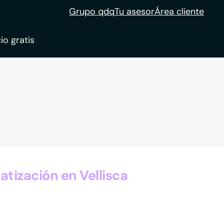
Grupo qdq
Tu asesor
Área cliente
io gratis
ble
tion
ización en Vellisca