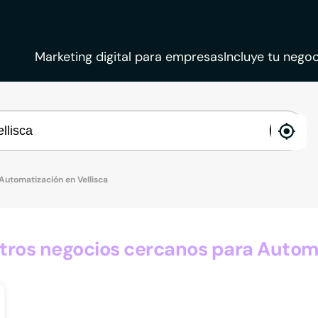
Marketing digital para empresas
Incluye tu negoc
ena
loca
Automatización en Vellisca
ros negocios cercanos para Automat