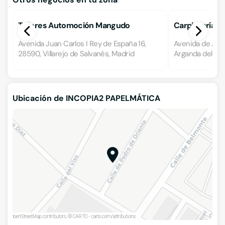
Talleres Automoción Mangudo
Carpintería M
Avenida Juan Carlos I Rey de España 16,
Avenida de Ate
28590, Villarejo de Salvanés, Madrid
Arganda del Rey
Ubicación de INCOPIA2 PAPELMÁTICA