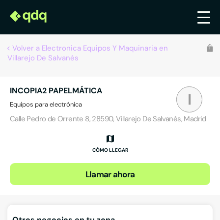
Volver a Electronica Equipos Y Maquinaria en
Villarejo De Salvanés
INCOPIA2 PAPELMÁTICA
I
Equipos para electrónica
Calle Pedro de Orrente 8, 28590, Villarejo De Salvanés, Madrid
CÓMO LLEGAR
Llamar ahora
Otros negocios en tu zona