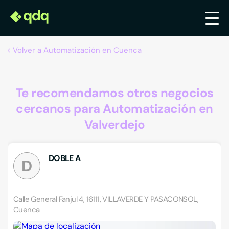
Volver a Automatización en Cuenca
Te recomendamos otros negocios
cercanos para Automatización en
Valverdejo
DOBLE A
D
Calle General Fanjul 4, 16111, VILLAVERDE Y PASACONSOL,
Cuenca