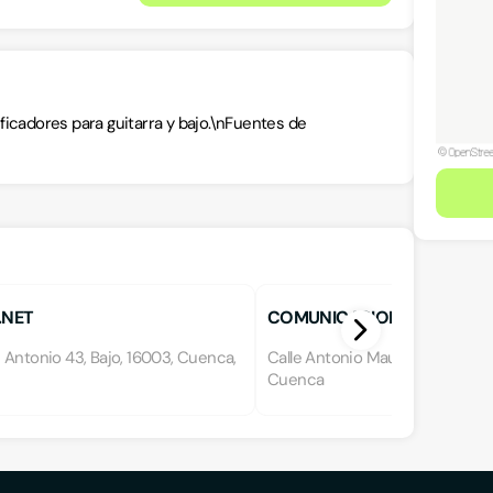
ficadores para guitarra y bajo.\nFuentes de
.NET
COMUNICACIONES J. GARROT
 Antonio 43, Bajo, 16003, Cuenca,
Calle Antonio Maura, 16003, Cu
Cuenca