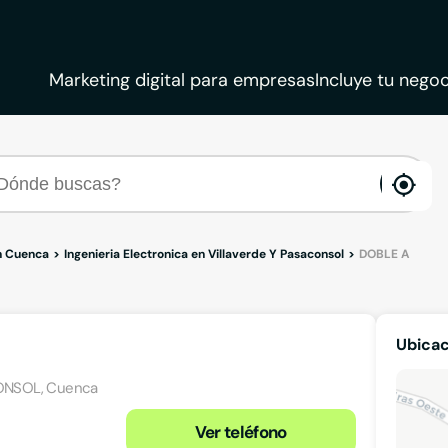
Marketing digital para empresas
Incluye tu negoc
ena
loca
en Cuenca
Ingenieria Electronica en Villaverde Y Pasaconsol
DOBLE A
Ubicac
ACONSOL, Cuenca
Ver teléfono