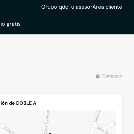
Grupo qdq
Tu asesor
Área cliente
io gratis
ble
tion
Compartir
ión de DOBLE A