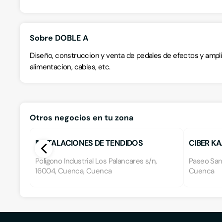
Sobre DOBLE A
Diseño, construccion y venta de pedales de efectos y ampli
alimentacion, cables, etc.
Otros negocios en tu zona
INSTALACIONES DE TENDIDOS
CIBER KA
TELEFONICOS, S.A.
Polígono Industrial Los Palancares s/n,
Paseo San
16004, Cuenca, Cuenca
Cuenca