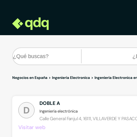
Negocios en España
Ingenieria Electronica
Ingenieria Electronica 
DOBLE A
D
Ingeniería electrónica
Calle General Fanjul 4, 16111, VILLAVERDE Y PAS
Visitar web