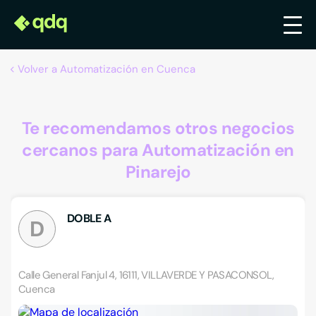
Volver a Automatización en Cuenca
Te recomendamos otros negocios
cercanos para Automatización en
Pinarejo
DOBLE A
D
Calle General Fanjul 4, 16111, VILLAVERDE Y PASACONSOL,
Cuenca