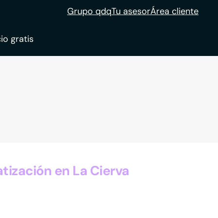
Grupo qdq
Tu asesor
Área cliente
io gratis
ble
tion
ización en La Cierva