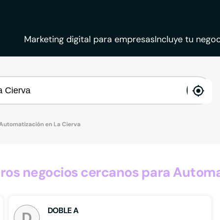
Marketing digital para empresas
Incluye tu negoc
ena
loca
Automatización en La Cierva
os negocios cercanos para Automat
DOBLE A
D