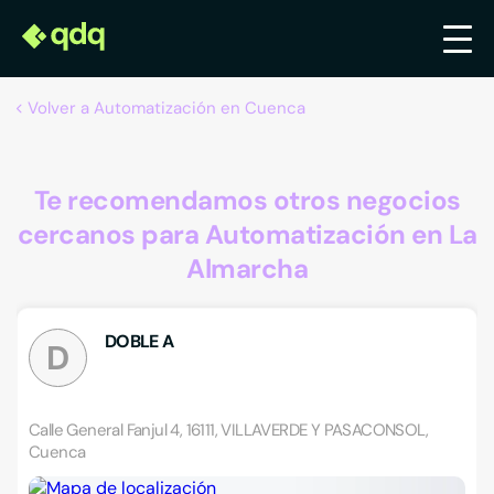
Volver a Automatización en Cuenca
Te recomendamos otros negocios
cercanos para Automatización en La
Almarcha
DOBLE A
D
Calle General Fanjul 4, 16111, VILLAVERDE Y PASACONSOL,
Cuenca