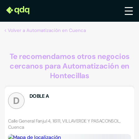
Volver a Automatización en Cuenca
Te recomendamos otros negocios
cercanos para Automatización en
Hontecillas
DOBLE A
D
Calle General Fanjul 4, 16111, VILLAVERDE Y PASACONSOL,
Cuenca