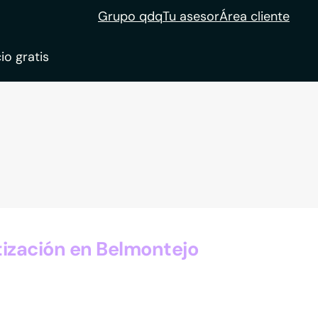
Grupo qdq
Tu asesor
Área cliente
io gratis
ble
tion
ización en Belmontejo