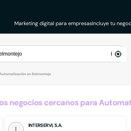
Marketing digital para empresas
Incluye tu negoc
ena
loca
Automatización en Belmontejo
s negocios cercanos para Automat
INTERSERVI, S.A.
I