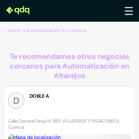
Volver a Automatización en Cuenca
Te recomendamos otros negocios
cercanos para Automatización en
Altarejos
DOBLE A
D
Calle General Fanjul 4, 16111, VILLAVERDE Y PASACONSOL,
Cuenca