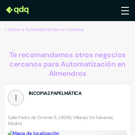
Volver a Automatización en Cuenca
Te recomendamos otros negocios
cercanos para Automatización en
Almendros
INCOPIA2 PAPELMÁTICA
I
Calle Pedro de Orrente 8, 28590, Villarejo De Salvanés,
Madrid